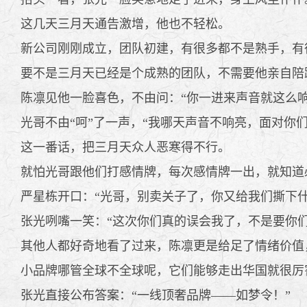
这几天三月天通告激增，他也不轻松。
新公司刚刚成立，团队初建，有很多都不是熟手，有
要不是三月天已经是个成熟的团队，不需要他亲自陪
陈凛见他一脸喜色，不由问：“你一进来声音就这么响
光哥不由“呵”了一声，“我哪天声音不响亮，面对你们
这一番话，把三月天众人恶寒得不行。
就怕光哥跟他们打感情牌，每次感情牌一出，就知道
严星栋开口：“光哥，别卖关子了，你又给我们撕下什
张光咧嘴一笑：“这次你们真的误会我了，不是要你们
其他人都好奇地看了过来，陈凛更是给足了情绪价值，
小品牌哪管全球不全球呢，它们能够走出华国就很厉
张光直接公布答案：“一线顶奢品牌——如梦令！”