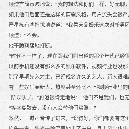
顾澄言简意赅地说：“我的想法和你们一样，好无聊，
如果他们后面还是这样的剪辑风格，用户流失会很严
严星栋有些担忧地说道：“我看天鼎娱乐这次对新男团
顾澄：“不会。”
他干脆利落地打断。
“时代不一样了，现在跟我们刚出道的那个年代已经
以前手机还没有那么多的娱乐软件，视频行业也没那
除了早期先入为主，已经成名许久的艺人，新人很难
有一些娱乐圈新人，热度甚至还比不上视频行业里的网
“所以队长，”顾澄很肯定地说：“他们不是我们，也
“等盛宴散去，没有人会替他们买账。”
忽然，一道声音传了进来，“说得好，你们都要有这个
抬头一看，张光一脸笑意地走了进来，身上风尘仆仆