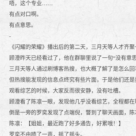
唔，这个专业……
有点对口啊。
有点意思。
-
《闪耀的荣耀》播出后的第二天，三月天等人才齐聚
顾澄昨天已经看过了，他在群聊里说了一句“没有意思
三月天等人通过刷博客热搜，也大概了解了是怎么回
但热搜能发现的信息点终究有些片面，于是他们还是
观看综艺的时候，大家反而很安静，没有吐槽。
顾澄看了陈凛一眼，发现他几乎没看综艺，全程都在
倒是一旁的罗奕发现了点端倪，瞥到了聊天画面，陈
陈凛：【姐姐，最近跑了好多通告，好累哦！】
罗奕不由啧了一声，摇了摇头。