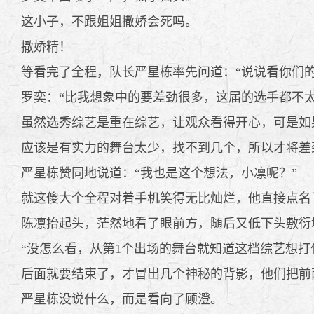
这小子，不跟姐姐撒娇会死吗。
撒娇精！
等看完了全程，队长严星栋率先问道：“说说看你们的
罗奕：“比我想象中的要差劲很多，这届的选手都不太
虽然选秀综艺是重在综艺，让观众看得开心，可是如
应该是有实力的舞台太少，找不到几个，所以才将差劲
严星栋赞同地说道：“我也是这个想法，小凛呢？”
就这傻大个全程对着手机笑得无比灿烂，他直接点名
陈凛抬起头，茫然地看了眼前方，随后又低下头敷衍
“没怎么看，从第1个出场的舞台就知道这档综艺想打
后面就要结束了，才冒出几个神秘的背影，他们把前两
严星栋没说什么，而是看向了顾澄。