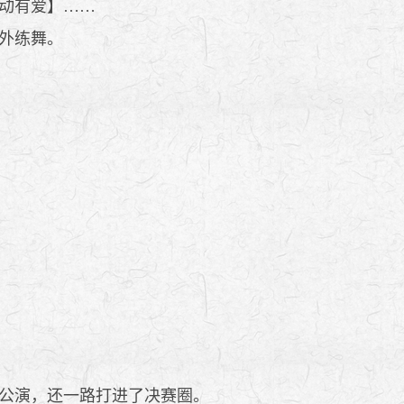
动有爱】……
外练舞。
公演，还一路打进了决赛圈。