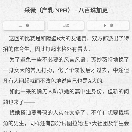
采薇（产乳 NPH） - 八百珠加更
上一章
目录
下一章
这回的比赛是和隔壁B大的友谊赛，双方都派出了特
招的体育生，因此打起来格外有看头。
为了避免一些不必要的风言风语，苏妙薇特地换了
一身女大的常见打扮，化了个淡妆后才过去，中途但
凡有人问起就面不改色地说自己也是A大的。
如此一来的确无人叭叭她的高中生身份，但新的问
题也来了——
找她搭讪要号码的人实在太多了，不单有想要撬墙
角的男生，同样还有部分试图拉她进A大社团及学生会