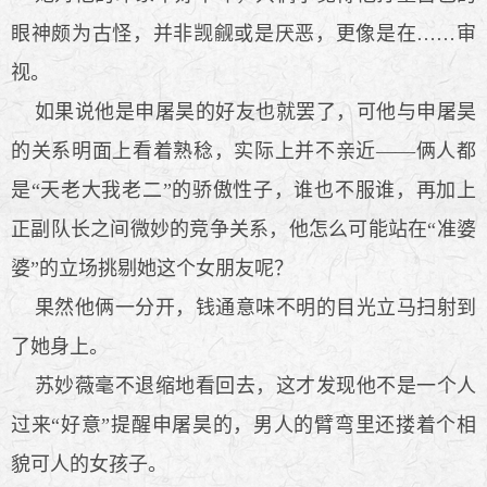
眼神颇为古怪，并非觊觎或是厌恶，更像是在……审
视。
如果说他是申屠昊的好友也就罢了，可他与申屠昊
的关系明面上看着熟稔，实际上并不亲近——俩人都
是“天老大我老二”的骄傲性子，谁也不服谁，再加上
正副队长之间微妙的竞争关系，他怎么可能站在“准婆
婆”的立场挑剔她这个女朋友呢？
果然他俩一分开，钱通意味不明的目光立马扫射到
了她身上。
苏妙薇毫不退缩地看回去，这才发现他不是一个人
过来“好意”提醒申屠昊的，男人的臂弯里还搂着个相
貌可人的女孩子。