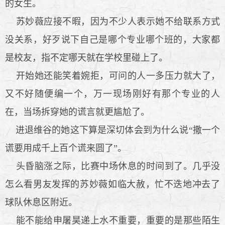
的女生。
苏妙薇应接不暇，因为不少人表示她不给联系方式
没关系，好歹说下自己是哪个专业哪个班的，大家都
是校友，指不定哪天就在学校里碰上了。
开始她还能笑着婉拒，可问的人一多压力就大了，
又不好随便编一个，万一现场刚好有那个专业的人
在，当场拆穿她的谎言就更尴尬了。
进退维谷的她这下算是深切体会到为什么说“撒一个
谎要用成千上百个谎来圆了”。
头昏脑涨之际，比赛中场休息的时间到了。几乎没
怎么看男友发挥的苏妙薇如临大赦，忙不迭地冲去了
球队休息区附近。
能不能给申屠昊递上水不重要，重要的是那些陌生