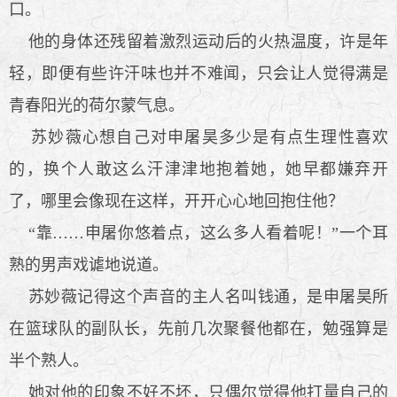
口。
他的身体还残留着激烈运动后的火热温度，许是年
轻，即便有些许汗味也并不难闻，只会让人觉得满是
青春阳光的荷尔蒙气息。
苏妙薇心想自己对申屠昊多少是有点生理性喜欢
的，换个人敢这么汗津津地抱着她，她早都嫌弃开
了，哪里会像现在这样，开开心心地回抱住他？
“靠……申屠你悠着点，这么多人看着呢！”一个耳
熟的男声戏谑地说道。
苏妙薇记得这个声音的主人名叫钱通，是申屠昊所
在篮球队的副队长，先前几次聚餐他都在，勉强算是
半个熟人。
她对他的印象不好不坏，只偶尔觉得他打量自己的