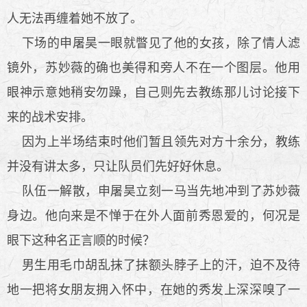
人无法再缠着她不放了。
下场的申屠昊一眼就瞥见了他的女孩，除了情人滤
镜外，苏妙薇的确也美得和旁人不在一个图层。他用
眼神示意她稍安勿躁，自己则先去教练那儿讨论接下
来的战术安排。
因为上半场结束时他们暂且领先对方十余分，教练
并没有讲太多，只让队员们先好好休息。
队伍一解散，申屠昊立刻一马当先地冲到了苏妙薇
身边。他向来是不惮于在外人面前秀恩爱的，何况是
眼下这种名正言顺的时候？
男生用毛巾胡乱抹了抹额头脖子上的汗，迫不及待
地一把将女朋友拥入怀中，在她的秀发上深深嗅了一