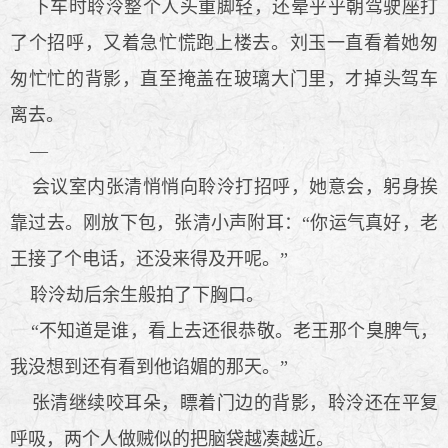
下车时聆泠整个人头重脚轻，还晕乎乎朝驾驶座打
了个招呼，又着急忙慌跑上楼去。刘玉一直看着她匆
匆忙忙的背影，直至掩盖在玻璃大门里，才掉头驾车
离去。
—
会议室内张清悄悄向聆泠打招呼，她意会，躬身挨
靠过去。刚放下包，张清小声附耳：“你运气真好，老
王接了个电话，还没来得及开呢。”
聆泠劫后余生般拍了下胸口。
“不知道是谁，看上去还很恭敬。老王那个臭脾气，
我没想到还有看到他谄媚的那天。”
张清继续咬耳朵，瞟着门边的背影，聆泠还在平复
呼吸，两个人做贼似的把脑袋越凑越近。