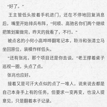
“好了。”
王主管低头按着手机进门，还在不停地回复消息
后，嘴里开始排兵布阵，“何顺、高驰名你们两个继续
把策划案做完，昨天的我看了，不行。”
被点名的小何小高哗哗翻笔记本，聆泠和张清立马
坐回原位，装模作样低头。
“还有张兆，那个项目还是你去谈。”老王撑着桌子
巡视一圈，头点了点。
张兆也应好。
接着又是可汗大点似的点了一堆人，说来说去都是
自己本身手上有的任务，但要求一变再变，也没人提
意见，只是翻着本子记录。