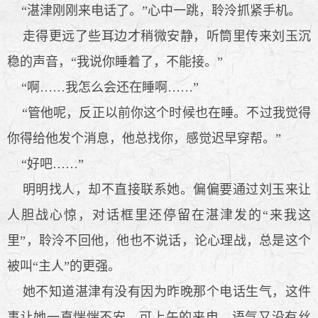
“湛津刚刚来电话了。”心中一跳，聆泠抓紧手机。
走得更远了些耳边才稍微安静，听筒里传来刘玉沉
稳的声音，“我说你睡着了，不能接。”
“啊……我怎么会还在睡啊……”
“管他呢，反正以前你这个时候也在睡。不过我觉得
你得给他发个消息，他总找你，感觉迟早穿帮。”
“好吧……”
明明找人，却不直接联系她。偏偏要通过刘玉来让
人胆战心惊，对话框里还停留在湛津发的“来我这
里”，聆泠不回他，他也不说话，论心理战，总是这个
被叫“主人”的更强。
她不知道湛津有没有因为昨晚那个电话生气，这件
事让她一直惴惴不安，可上午的来电，语气又没有丝