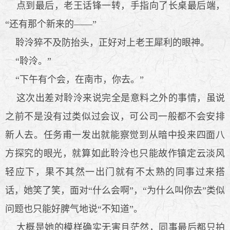
点到最后，老王话锋一转，手指向了长桌最后端，
“还有那个新来的——”
聆泠猝不及防抬头，正好对上老王犀利的眼神。
“聆泠。”
“下午有个会，在南市，你去。”
这次出差对聆泠来说完全是意料之外的事情，虽说
之前不是没有过类似过会议，可公司一般都不会安排
新人去。任务甫一发出就能察觉到从暗中投来四面八
方探究的眼光，就算如此聆泠也只能故作镇定云淡风
轻应下，果不其然一出门就有不太熟的同事过来搭
话，她笑了笑，面对“什么会啊”，“为什么叫你去”类似
问题也只能好脾气地说“不知道”。
大概是她的模样确实无害且茫然，同事最后都只拍