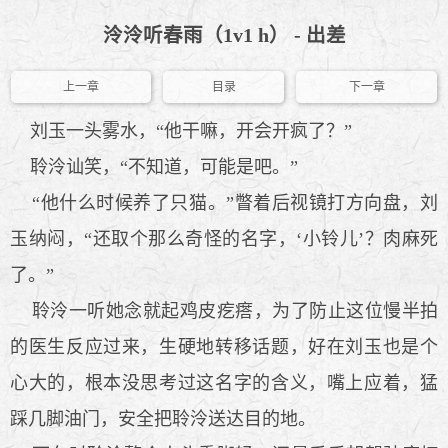
泠泠听春雨（1v1 h） - 出差
上一章
目录
下一章
刘玉一头雾水，“他干嘛，开会开疯了？”
聆泠讪笑，“不知道，可能是吧。”
“他什么时候养了只猫。”瞥着后视镜打方向盘，刘
玉纳闷，“还取个那么奇怪的名字，‘小铃儿’？肉麻死
了。”
聆泠一听她念就起鸡皮疙瘩，为了防止这位慢半拍
的医生反应过来，生硬地转移话题，好在刘玉也是个
心大的，根本没思考过这名字的含义，嘴上应着，猛
踩几脚油门，安全把聆泠送达目的地。