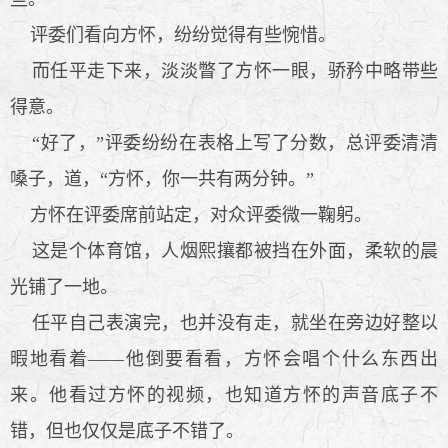
评委们看向方怀，纷纷觉得有些惋惜。
而任平走下来，淡淡瞥了方怀一眼，骄矜中略带些
得意。
“好了，”评委纷纷在表格上写了分数，总评委清清
嗓子，道，“方怀，你一共有两分钟。”
方怀在评委席前站定，对众评委微一鞠躬。
这是个体育馆，人烟熙攘都被挡在外面，柔软的晨
光铺了一地。
任平自己表演完，也并没有走，就坐在旁边好整以
暇地看着——他倒要看看，方怀会唱个什么东西出
来。他看过方怀的视频，也知道方怀的声音底子不
错，但也仅仅是底子不错了。