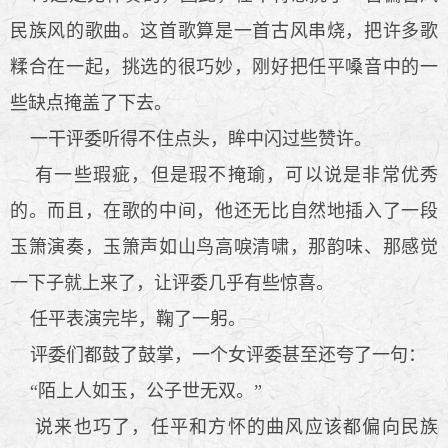
民族风的歌曲。这首歌算是一首古风串烧，把许多歌
糅合在一起，挑选的很巧妙，刚好把任平嗓音中的一
些缺点掩盖了下去。
一干评委听得不住点头，眸中闪过些赞许。
有一些瑕疵，但是瑕不掩瑜，可以说是非常优秀
的。而且，在歌的中间，他还无比自然地插入了一段
玉箫演奏，玉箫声如山鸟高唳清啸，那韵味、那感觉
一下子就上来了，让评委几乎有些惊喜。
任平表演完毕，鞠了一躬。
评委们都鼓了鼓掌，一个女评委甚至还夸了一句：
“陌上人如玉，公子世无双。”
说来也巧了，任平和方怀的曲风应该都偏向民族