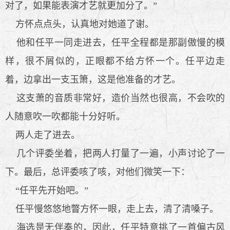
对了，如果能表演才艺就更加分了。”
方怀点点头，认真地对她道了谢。
他和任平一同走进去，任平全程都是那副傲慢的模
样，很不屑似的，正眼都不给方怀一个。任平边走
着，边拿出一支玉箫，这是他准备的才艺。
这支萧的音质非常好，造价当然也很高，不会吹的
人随意吹一吹都能十分好听。
两人走了进去。
几个评委坐着，把两人打量了一遍，小声讨论了一
下。最后，总评委咳了咳，对他们微笑一下：
“任平先开始吧。”
任平慢悠悠地瞥方怀一眼，走上去，清了清嗓子。
海选是无伴奏的，因此，任平特意挑了一首偏古风