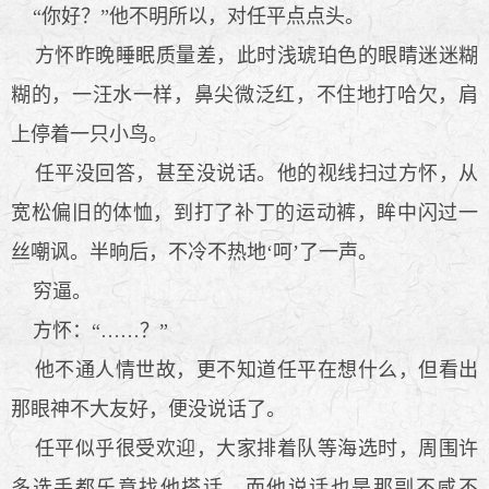
“你好？”他不明所以，对任平点点头。
方怀昨晚睡眠质量差，此时浅琥珀色的眼睛迷迷糊
糊的，一汪水一样，鼻尖微泛红，不住地打哈欠，肩
上停着一只小鸟。
任平没回答，甚至没说话。他的视线扫过方怀，从
宽松偏旧的体恤，到打了补丁的运动裤，眸中闪过一
丝嘲讽。半晌后，不冷不热地‘呵’了一声。
穷逼。
方怀：“……？”
他不通人情世故，更不知道任平在想什么，但看出
那眼神不大友好，便没说话了。
任平似乎很受欢迎，大家排着队等海选时，周围许
多选手都乐意找他搭话。而他说话也是那副不咸不