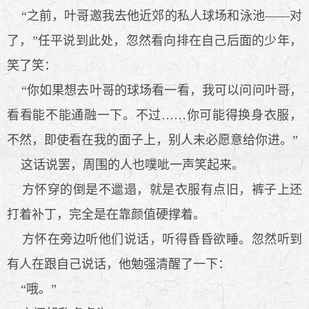
“之前，叶哥邀我去他近郊的私人球场和泳池——对
了，”任平说到此处，忽然看向排在自己后面的少年，
笑了笑：
“你如果想去叶哥的球场看一看，我可以问问叶哥，
看看能不能通融一下。不过……你可能得换身衣服，
不然，即使看在我的面子上，别人未必愿意给你进。”
这话说罢，周围的人也噗呲一声笑起来。
方怀穿的倒是不邋遢，就是衣服有点旧，裤子上还
打着补丁，完全是在靠颜值硬撑着。
方怀在旁边听他们说话，听得昏昏欲睡。忽然听到
有人在跟自己说话，他勉强清醒了一下：
“哦。”