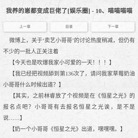
我养的崽都变成巨佬了[娱乐圈] - 10、喵喵喵喵
上一章
目录
下一章
微博上，关于‘卖艺小哥哥’的讨论热度稍减，但仍有
不少的一批人正关注着
【今天也是吹爆我家小可爱的一天！！！】
【我已经把视频舔到第136次了，请问我家草莓奶油
小哥哥什么时候出道？】
【其实，之前林睿放了个视频是在《恒星之光》的
报名点吧？小哥哥有去报名恒星之光诶，是不是
说……】
【奶一个小哥哥《恒星之光》出道，嘿嘿嘿。】