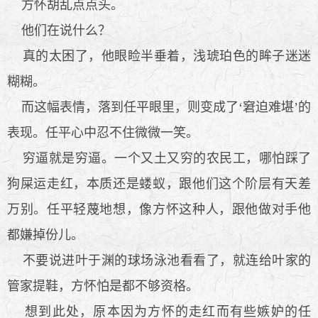
方怀胡乱点点头。
他们在说什么？
真的太困了，他眼睑半垂着，浅琥珀色的眸子迷迷
糊糊。
而这幅表情，落到任平眼里，则变成了‘窘迫难堪’的
表现。任平心中忍不住微微一笑。
穷逼就是穷逼。一个又土又穷的农民工，哪怕踩了
狗屎运走红，本质还是蝼蚁，跟他们这个阶层有天差
万别。任平轻蔑地想，像方怀这种人，跟他做对手他
都嫌掉份儿。
不要说进叶于渊的球场泳池看看了，就连给叶家的
管家提鞋，方怀怕是都不够资格。
想到此处，原本因为方怀的走红而有些嫉妒的任