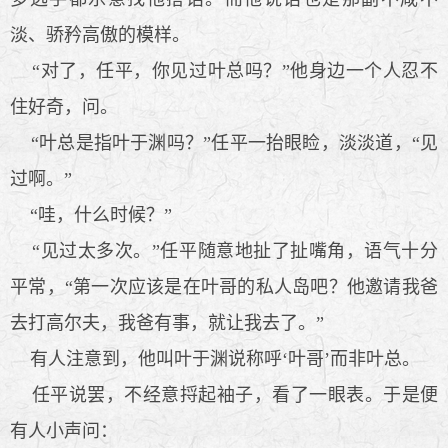
淡、骄矜高傲的模样。
“对了，任平，你见过叶总吗？”他身边一个人忍不
住好奇，问。
“叶总是指叶于渊吗？”任平一抬眼睑，淡淡道，“见
过啊。”
“哇，什么时候？”
“见过太多次。”任平随意地扯了扯嘴角，语气十分
平常，“第一次应该是在叶哥的私人岛吧？他邀请我爸
去打高尔夫，我爸有事，就让我去了。”
有人注意到，他叫叶于渊说称呼‘叶哥’而非叶总。
任平说罢，不经意捋起袖子，看了一眼表。于是便
有人小声问：