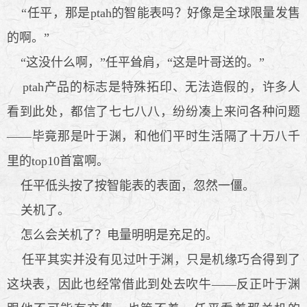
“任平，那是ptah的智能表吗？好像是全球限量发售
的啊。”
“这没什么啊，”任平耸肩，“这是叶哥送的。”
ptah产品的标志是特殊拓印、无法造假的，许多人
看到此处，都信了七七八八，纷纷凑上来问各种问题
——毕竟那是叶于渊，和他们平时生活隔了十万八千
里的top10首富啊。
任平低头按了按智能表的表面，忽然一僵。
关机了。
怎么会关机了？电量明明是充足的。
任平其实并没有见过叶于渊，只是机缘巧合得到了
这块表，因此也经常借此到处去吹牛——反正叶于渊