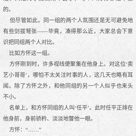
的。
但尽管如此，同一组的两个人氛围还是无可避免地
有些剑拔弩张——毕竟，凑得那么近，大家总会下意
识把同组两个人对比。
比如方怀这一组。
方怀刚到时，许多视线便聚集在他身上。对这位‘卖
艺小哥哥’，哪怕不太关注时事的人，这几天也略有耳
闻。除了方怀之外，和他同组的另一个人似乎也来头
不小。
名单上，和方怀同组的人叫‘任平’。此时任平正排在
他身前，身前骄矜、淡淡地瞥他一眼。
方怀：“……”