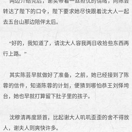
两边介绍完后，谢奕带着一丝担忧的情绪，向陈芸
转达了陛下的口令，陛下要求她尽快跟着沈大人一起
去五台山那边陪伴太后。
“好的，我知道了，请沈大人容我两日收拾些东西再
行上路。”
其实陈芸早就做好了准备，之前，她已经接到了陈
蓉的信件，知道陈蓉的计划，便猜到哪怕恭王刘怿垮
台，她也早就打算留下肚子里的孩子。
沈穆清再度颔首，比起谢大人叽叽歪歪的舍不得放
人，谢夫人则爽快许多。