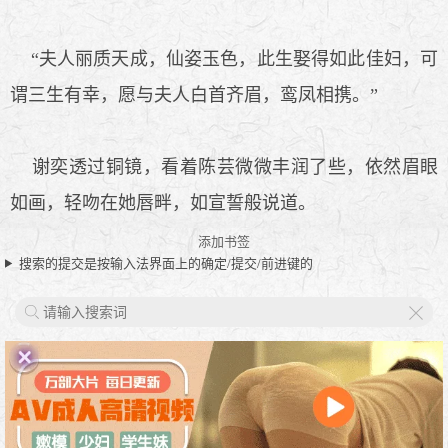
“夫人丽质天成，仙姿玉色，此生娶得如此佳妇，可
谓三生有幸，愿与夫人白首齐眉，鸾凤相携。”
谢奕透过铜镜，看着陈芸微微丰润了些，依然眉眼
如画，轻吻在她唇畔，如宣誓般说道。
添加书签
搜索的提交是按输入法界面上的确定/提交/前进键的
X