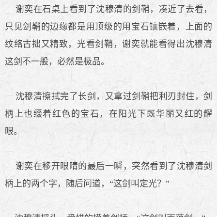
谢奕在石桌上看到了沈穆清的剑鞘，凑近了去看，
只见剑鞘的边缘都是用顶级的用宝石镶嵌着，上面的
纹络古拙又精致，光看剑鞘，谢奕就能看得出沈穆清
这剑不一般，必然是极品。
沈穆清擦拭完了长剑，又拿过剑鞘把利刃封住，剑
柄上也缀着红色的宝石，在阳光下既华丽又红的耀
眼。
谢奕在移开眼睛的最后一瞬，突然看到了沈穆清剑
柄上的两个字，随后问道，“这剑叫定光？”