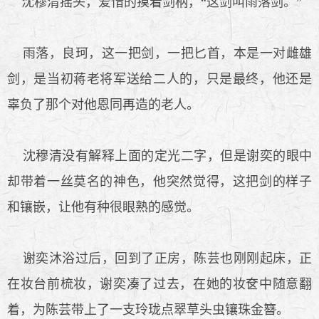
沈穆清摇头，爱惜的摸着剑柄，“这剑叫雨落剑。”
雨落，良珂，这一把剑，一把匕首，本是一对雌雄
剑，是当初蒋老将军送给二人的，只是最终，他还是
辜负了那个对他恩同再造的老人。
沈穆清没有解释上面的定光二字，但是谢奕的眼中
却带着一丝莫名的神色，他突然觉得，这把剑的样子
和镶嵌，让他有种很眼熟的感觉。
谢奕沐浴过后，回到了正房，陈芸也刚刚起床，正
在妆台前梳妆，谢奕凑了过去，在她的妆奁中随意翻
着，为陈芸带上了一支玲珑点翠草头虫镶珠金簪。