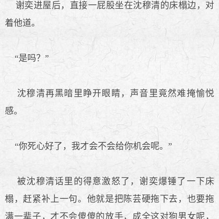
谢奕进屋后，直接一屁股坐在沈穆清的床榻边，对
着他道。
“是吗？”
沈穆清再黑暗里睁开眼睛，声音里竟然难掩愉悦
感。
“你死心好了，我才会不会给你机会呢。”
被沈穆清话里的得意激怒了，谢奕爆锤了一下床
榻，赶紧补上一句。他就是把陈芸硬拖下去，也要拖
满一辈子，才不会傻傻的放手，成全这对狗男女呢，