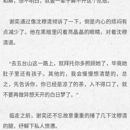
和解，想不明白，就要一辈子解不开这个疙瘩。
谢奕通过像沈穆清倾诉了一下，倒是内心的烦闷有
点减少了。他在黑暗里闪着亮晶晶的眼睛，对着沈穆
清道。
“去五台山这一路上，就拜托你多照顾她了，毕竟她
肚子里还有孩子。其他的，我会慢慢想清楚的，总
之，先告诉你，你已经是凉了的茶，入不得口了，就
不要再做异想天开的白日梦了。”
临走之前，谢奕还不忘故意重重的捶了几下沈穆清
的腿，纾解下私人愤懑。