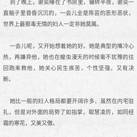
到了晚上，谢奕睡在了书房里，辗转半夜，谢奕一
直脑子里昏昏沉沉的，一会儿全是陈芸的恶形恶状，
世界上最狠毒无情的妇人一定非她莫属。
一会儿呢，又开始想着她的好。她是典型的嘴冷心
热，再嫌弃他，她也在蝗虫漫天的时候毫不犹豫的往
回跑来救他，她关心民生疾苦，个性坚强，又有决
断。
她比一般的妇人格局都要开阔许多，虽然在内宅驻
扎，但是对外面的局势了如指掌，聪慧凌厉，如同经
霜的寒花，又美又傲。