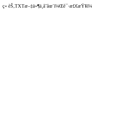
ç« èŠ‚TXTæ–‡ä»¶ä¸å­˜åœ¨ï¼Œè¯·æ£€æŸ¥ï¼