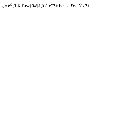
ç« èŠ‚TXTæ–‡ä»¶ä¸å­˜åœ¨ï¼Œè¯·æ£€æŸ¥ï¼